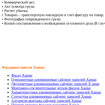
• Коммерческий акт;
• Акт осмотра груза;
• Расчет убытка;
• Товарно – транспортную накладную и счет-фактуру на товар;
• Фотографии поврежденного груза;
• Копию постановления о возбуждении уголовного дела (В слу
Фасадные панели Ханьи:
Фасад Ханьи
Одноцветные алюминиевые сайдинг панелей Ханьи
Двухцветные алюминиыевые сайдинг панелей Х аньи
Монтажно-соединительные детали фасада Ханьи
Характеристики алюминиевых сайдинг панелей Ханьи
Структура алюминиевых сайдинг панелей Ханьи
Алгоритм монтажа сайдинг панелей Ханьи
Пример отделки фасадов панелями Ханьи