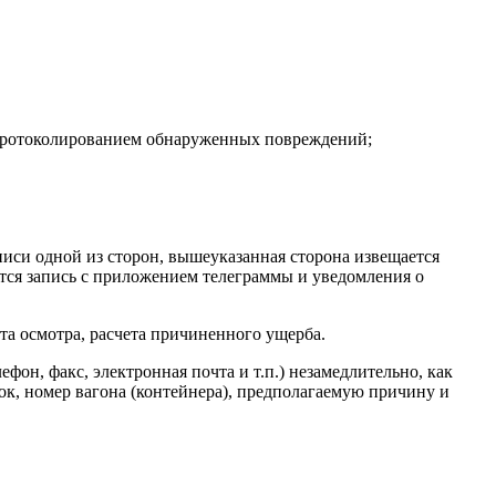
отопротоколированием обнаруженных повреждений;
дписи одной из сторон, вышеуказанная сторона извещается
ется запись с приложением телеграммы и уведомления о
кта осмотра, расчета причиненного ущерба.
он, факс, электронная почта и т.п.) незамедлительно, как
ток, номер вагона (контейнера), предполагаемую причину и