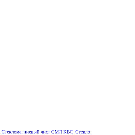
.
Стекломагниевый лист СМЛ КВЛ
.
Стекло
из Китая. © 2007 -