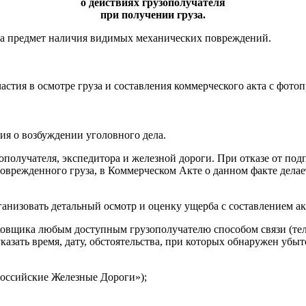
о действиях грузополучателя
при получении груза.
 на предмет наличия видимых механических повреждений.
участия в осмотре груза и составления коммерческого акта с ф
ия о возбуждении уголовного дела.
зополучателя, экспедитора и железной дороги. При отказе от по
поврежденного груза, в Коммерческом Акте о данном факте дела
рганизовать детальный осмотр и оценку ущерба с составлением а
ховщика любым доступным грузополучателю способом связи (телеф
казать время, дату, обстоятельства, при которых обнаружен убы
оссийские Железные Дороги»);