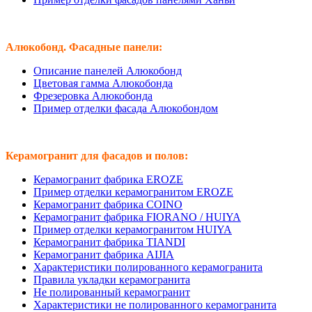
Алюкобонд. Фасадные панели:
Описание панелей Алюкобонд
Цветовая гамма Алюкобонда
Фрезеровка Алюкобонда
Пример отделки фасада Алюкобондом
Керамогранит для фасадов и полов:
Керамогранит фабрика EROZE
Пример отделки керамогранитом EROZE
Керамогранит фабрика COINO
Керамогранит фабрика FIORANO / HUIYA
Пример отделки керамогранитом HUIYA
Керамогранит фабрика TIANDI
Керамогранит фабрика AIJIA
Характеристики полированного керамогранита
Правила укладки керамогранита
Не полированный керамогранит
Характеристики не полированного керамогранита