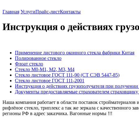
Вентилируемые фасады оптом из Китая. Тел. 8(914) 9
Главная
Услуги
Прайс-лист
Контакты
Инструкция о действиях груз
Применение листового оконного стекла фабрики Китая
Полированное стекло
Флоат стекло
Стекло М0-М1, М2, М3, М4
Стекло листовое ГОСТ 111-90 (СТ СЭВ 5447-85)
Стекло листовое ГОСТ 111-2001
Инструкция о действиях грузополучателя при получении 
Документы предоставляемые страхователем страховщику 
Наша компания работает в области поставок стройматериалов 
рифлёное стекло, триплекс а так же зеркала с качественного з
регионы РФ в адрес заказчика. Вагонные нормы !!!