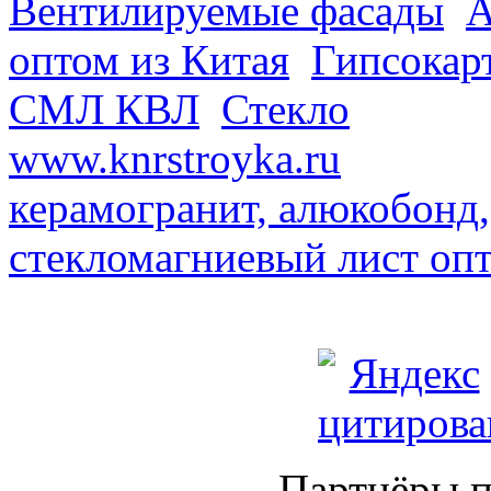
Вентилируемые фасады
.
А
оптом из Китая
.
Гипсокар
СМЛ КВЛ
.
Стекло
из Кита
www.knrstroyka.ru
. В наш
керамогранит, алюкобонд,
стекломагниевый лист оп
Партнёры п