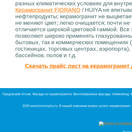
разных климатических условиях для внутре
Керамогранит FIORANO
/ HUIYA не впитыва
нефтепродукты; керамогранит не выцветает
не меняют цвет; легко очищается; почти не 
отличается широкой цветовой гаммой. Все 
позволяют широко применять глазурованный
бытовых, так и коммерческих помещениях (
гостиницах, торговых центрах, аэропорта),
бассейнов, полов и т.д.
Скачать прайс лист на керамогранит
Предлагаем оптом:
Фасады из керамогранита
.
Вентилируемые фасады
.
Алюкобонд
.
2026
www.knrstroyka.ru
. В нашей компании можно
купить керамогранит,