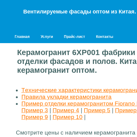
Вентилируемые фасады оптом из Китая. Т
Главная
Услуги
Прайс-лист
Контакты
Керамогранит 6XP001 фабрики 
отделки фасадов и полов. Кит
керамогранит оптом.
Tехнические характеристики керамогран
Правила укладки керамогранита
Пример отделки керамогранитом Fiorano 
Пример 3
|
Пример 4
|
Пример 5
|
Пример
Пример 9
|
Пример 10
|
Смотрите цены с наличием керамогранита 